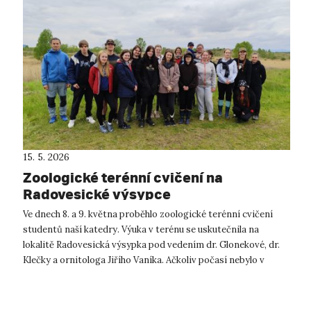
15. 5. 2026
Zoologické terénní cvičení na
Radovesické výsypce
Ve dnech 8. a 9. května proběhlo zoologické terénní cvičení
studentů naší katedry. Výuka v terénu se uskutečnila na
lokalitě Radovesická výsypka pod vedením dr. Glonekové, dr.
Klečky a ornitologa Jiřího Vaníka. Ačkoliv počasí nebylo v
těchto dnech zce...