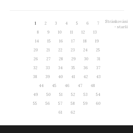
Stránkování
1
2
3
4
5
6
7
- starší
8
9
10
11
12
13
14
15
16
17
18
19
20
21
22
23
24
25
26
27
28
29
30
31
32
33
34
35
36
37
38
39
40
41
42
43
44
45
46
47
48
49
50
51
52
53
54
55
56
57
58
59
60
61
62