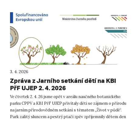
3. 4. 2026
Zpráva z Jarního setkání dětí na KBI
PřF UJEP 2. 4. 2026
Ve čtvrtek 2. 4. 26 jsme opět v areálu naučného botanického
parku CPPV a KBI PřF UJEP přivítaly děti se zájmem o přírodu
na jarním přírodovědném setkání s tématem „Život v půdě“.
Park zalitý sluncem a pestrý ptačí zpěv zpříjemnily dětem den
naplněný vz...