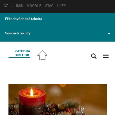
CZ
IMIS
MOODLE
STAG
UJEP
Přírodovědecká fakulta
Součásti fakulty
Toggl
navig