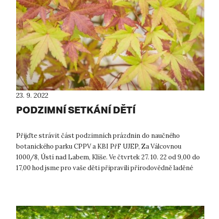
23. 9. 2022
PODZIMNÍ SETKÁNÍ DĚTÍ
Přijďte strávit část podzimních prázdnin do naučného
botanického parku CPPV a KBI PřF UJEP, Za Válcovnou
1000/8, Ústí nad Labem, Klíše. Ve čtvrtek 27. 10. 22 od 9,00 do
17,00 hod jsme pro vaše děti připravili přírodovědně laděné
podzimní setkání dět...