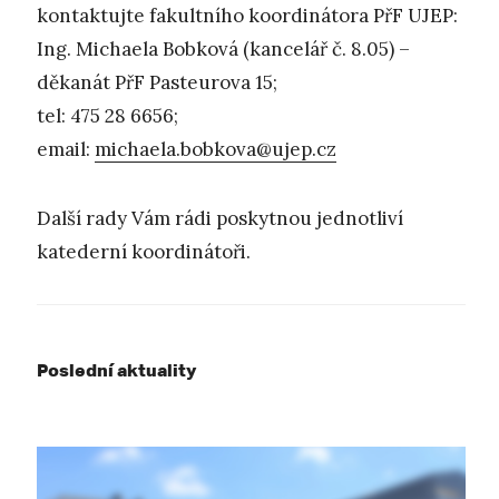
kontaktujte fakultního koordinátora PřF UJEP:
Ing. Michaela Bobková (kancelář č. 8.05) –
děkanát PřF Pasteurova 15;
tel: 475 28 6656;
email:
michaela.bobkova@ujep.cz
Další rady Vám rádi poskytnou jednotliví
katederní koordinátoři.
Poslední aktuality