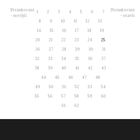
Stránkování
Stránkování
1
2
3
4
5
6
7
- novější
- starší
8
9
10
11
12
13
14
15
16
17
18
19
20
21
22
23
24
25
26
27
28
29
30
31
32
33
34
35
36
37
38
39
40
41
42
43
44
45
46
47
48
49
50
51
52
53
54
55
56
57
58
59
60
61
62