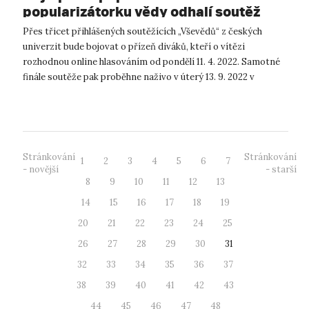
popularizátorku vědy odhalí soutěž
Český Vševěd
Přes třicet přihlášených soutěžících „Vševědů“ z českých
univerzit bude bojovat o přízeň diváků, kteří o vítězi
rozhodnou online hlasováním od pondělí 11. 4. 2022. Samotné
finále soutěže pak proběhne naživo v úterý 13. 9. 2022 v
Univerzitním kině Sca...
Stránkování
Stránkování
1
2
3
4
5
6
7
- novější
- starší
8
9
10
11
12
13
14
15
16
17
18
19
20
21
22
23
24
25
26
27
28
29
30
31
32
33
34
35
36
37
38
39
40
41
42
43
44
45
46
47
48