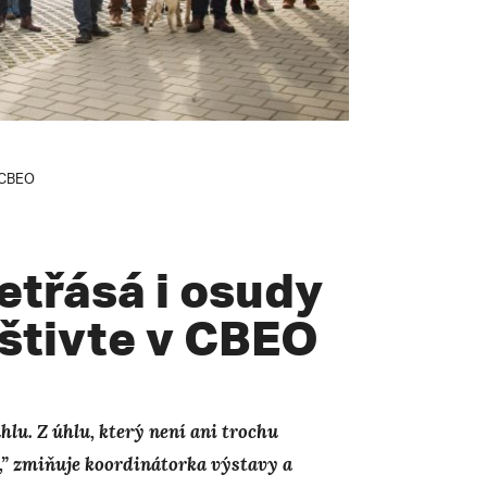
v CBEO
řetřásá i osudy
vštivte v CBEO
u. Z úhlu, který není ani trochu
t,” zmiňuje koordinátorka výstavy a