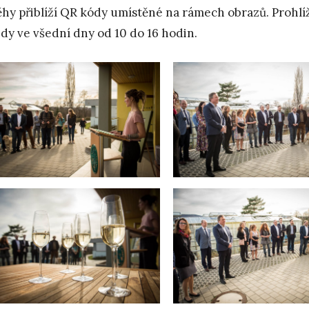
ěhy přiblíží QR kódy umístěné na rámech obrazů. Prohlí
ždy ve všední dny od 10 do 16 hodin.