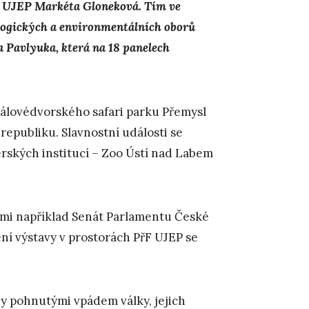
ty UJEP Markéta Gloneková. Tím ve
logických a environmentálních oborů
a Pavlyuka, která na 18 panelech
rálovédvorského safari parku Přemysl
republiku. Slavnostní události se
erských institucí – Zoo Ústí nad Labem
nimi například Senát Parlamentu České
ení výstavy v prostorách PřF UJEP se
udy pohnutými vpádem války, jejich