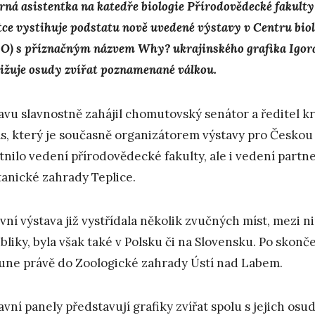
rná asistentka na katedře biologie Přírodovědecké fakul
tce vystihuje podstatu nově uvedené výstavy v Centru bio
O) s příznačným názvem
Why?
ukrajinského grafika Igor
ližuje osudy zvířat poznamenané válkou.
avu slavnostně zahájil chomutovský senátor a ředitel k
s, který je současně organizátorem výstavy pro Českou 
tnilo vedení přírodovědecké fakulty, ale i vedení partn
tanické zahrady Teplice.
vní výstava již vystřídala několik zvučných míst, mezi 
bliky, byla však také v Polsku či na Slovensku. Po skonč
une právě do Zoologické zahrady Ústí nad Labem.
avní panely představují grafiky zvířat spolu s jejich os