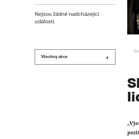
Nejsou žádné nadcházející
události.
Do
Všechny akce
S
l
„Výs
pozi