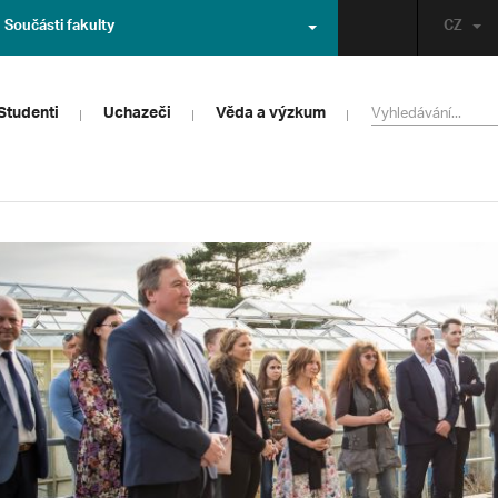
Součásti fakulty
CZ
Studenti
Uchazeči
Věda a výzkum