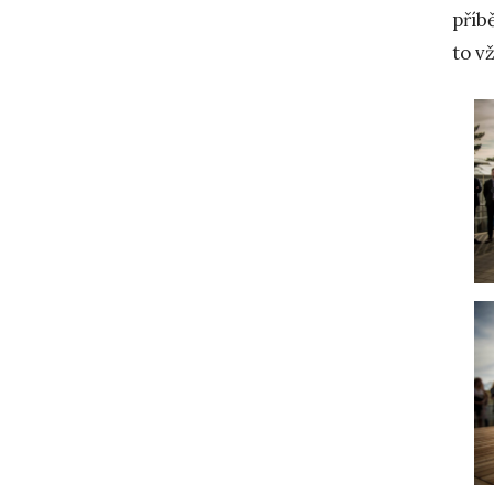
příb
to v