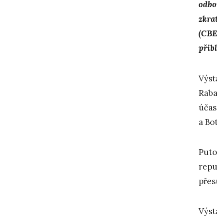
odbo
zkra
(CBE
přib
Výst
Raba
účas
a Bo
Puto
repu
přes
Výst