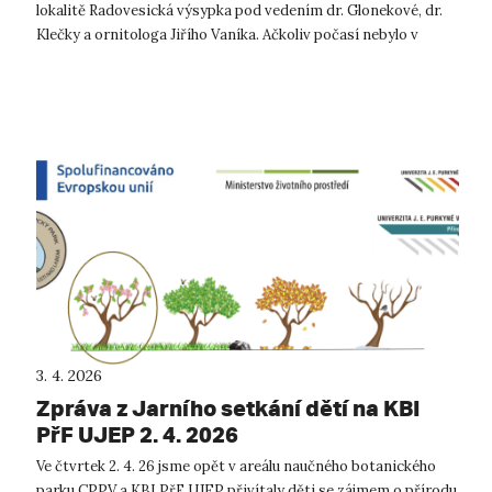
lokalitě Radovesická výsypka pod vedením dr. Glonekové, dr.
Klečky a ornitologa Jiřího Vaníka. Ačkoliv počasí nebylo v
těchto dnech zce...
3. 4. 2026
Zpráva z Jarního setkání dětí na KBI
PřF UJEP 2. 4. 2026
Ve čtvrtek 2. 4. 26 jsme opět v areálu naučného botanického
parku CPPV a KBI PřF UJEP přivítaly děti se zájmem o přírodu