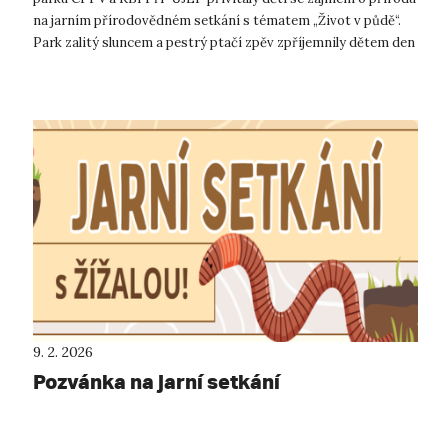
na jarním přírodovědném setkání s tématem „Život v půdě“.
Park zalitý sluncem a pestrý ptačí zpěv zpříjemnily dětem den
naplněný vz...
9. 2. 2026
Pozvánka na jarní setkání