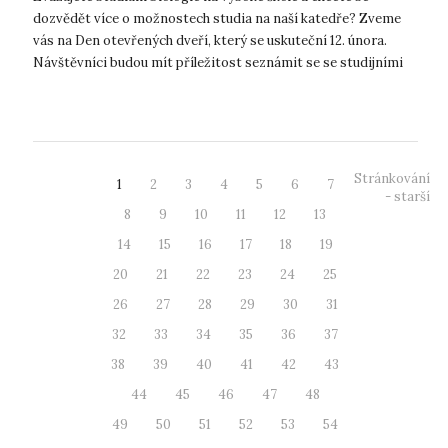
dozvědět více o možnostech studia na naší katedře? Zveme
vás na Den otevřených dveří, který se uskuteční 12. února.
Návštěvníci budou mít příležitost seznámit se se studijními
obory v oblasti biol...
Stránkování
1
2
3
4
5
6
7
- starší
8
9
10
11
12
13
14
15
16
17
18
19
20
21
22
23
24
25
26
27
28
29
30
31
32
33
34
35
36
37
38
39
40
41
42
43
44
45
46
47
48
49
50
51
52
53
54