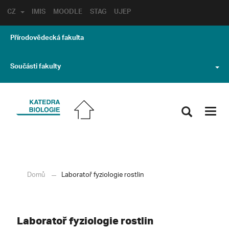
CZ
IMIS
MOODLE
STAG
UJEP
Přírodovědecká fakulta
Součásti fakulty
Toggl
navig
Domů
Laboratoř fyziologie rostlin
Laboratoř fyziologie rostlin