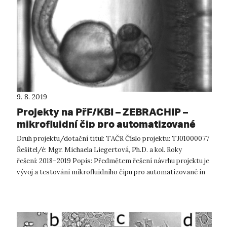
9. 8. 2019
Projekty na PřF/KBI – ZEBRACHIP –
mikrofluidní čip pro automatizované
masivní in vivo testování biologických
Druh projektu/dotační titul: TAČR Číslo projektu: TJ01000077
účinků aktivních látek
Řešitel/é: Mgr. Michaela Liegertová, Ph.D. a kol. Roky
řešení: 2018–2019 Popis: Předmětem řešení návrhu projektu je
vývoj a testování mikrofluidního čipu pro automatizované in
vivo stud...