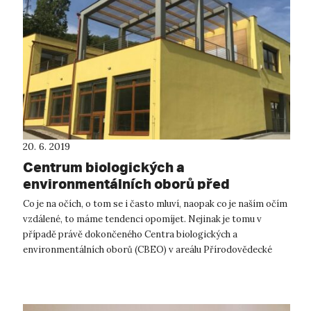
20. 6. 2019
Centrum biologických a
environmentálních oborů před
otevřením
Co je na očích, o tom se i často mluví, naopak co je naším očím
vzdálené, to máme tendenci opomíjet. Nejinak je tomu v
případě právě dokončeného Centra biologických a
environmentálních oborů (CBEO) v areálu Přírodovědecké
fakulty UJEP v ulici Za Válcov...