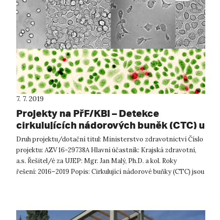
7. 7. 2019
Projekty na PřF/KBI – Detekce
cirkulujících nádorových buněk (CTC) u
pacientů s adenokarcinomem plic
Druh projektu/dotační titul: Ministerstvo zdravotnictví Číslo
pomocí mikrofluidního čipu
projektu: AZV 16-29738A Hlavní účastník: Krajská zdravotní,
a.s. Řešitel/é za UJEP: Mgr. Jan Malý, Ph.D. a kol. Roky
řešení: 2016–2019 Popis: Cirkulující nádorové buňky (CTC) jsou
jed...