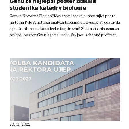
Cenu za nejlepší poster získala
studentka katedry biologie
Přírodovědecké fakulty UJEP
Kamila Novotná Floriančičová vypracovala inspirující poster
na téma Fylogenetická analýza tubulinů u želvušek. Představila
jej na konferenci Kostelecké inspirování 2021 a získala cenu za
nejlepší poster. Gratulujeme! ‚Želvušky jsou schopné přežívat ...
20. 11. 2022