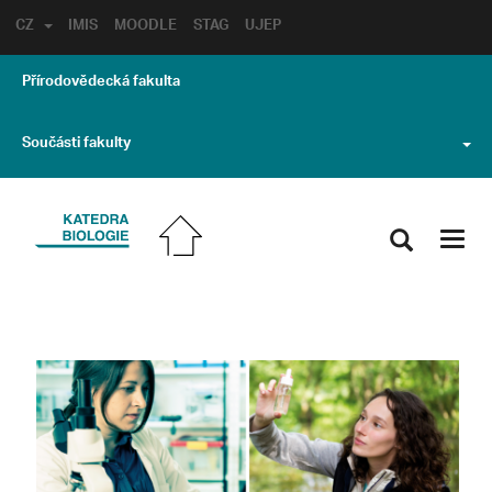
CZ
IMIS
MOODLE
STAG
UJEP
Přírodovědecká fakulta
Součásti fakulty
Toggl
navig