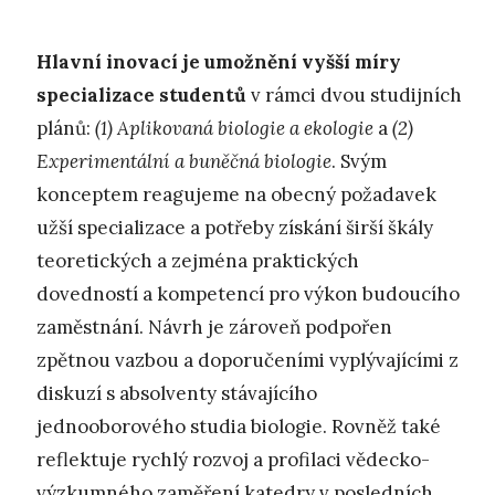
Hlavní inovací je umožnění vyšší míry
specializace studentů
v rámci dvou studijních
plánů:
(1) Aplikovaná biologie a ekologie
a
(2)
Experimentální a buněčná biologie
. Svým
konceptem reagujeme na obecný požadavek
užší specializace a potřeby získání širší škály
teoretických a zejména praktických
dovedností a kompetencí pro výkon budoucího
zaměstnání. Návrh je zároveň podpořen
zpětnou vazbou a doporučeními vyplývajícími z
diskuzí s absolventy stávajícího
jednooborového studia biologie. Rovněž také
reflektuje rychlý rozvoj a profilaci vědecko-
výzkumného zaměření katedry v posledních