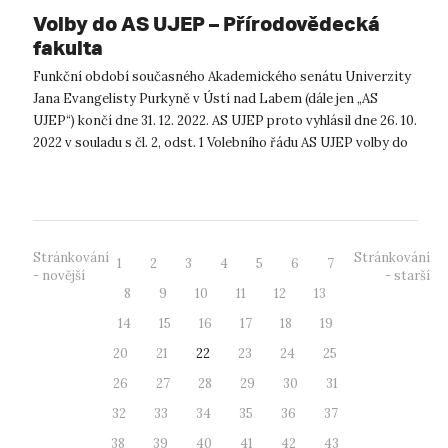
Volby do AS UJEP – Přírodovědecká
fakulta
Funkční období současného Akademického senátu Univerzity
Jana Evangelisty Purkyně v Ústí nad Labem (dále jen „AS
UJEP“) končí dne 31. 12. 2022. AS UJEP proto vyhlásil dne 26. 10.
2022 v souladu s čl. 2, odst. 1 Volebního řádu AS UJEP volby do
AS UJEP p...
Stránkování
Stránkování
1
2
3
4
5
6
7
- novější
- starší
8
9
10
11
12
13
14
15
16
17
18
19
20
21
22
23
24
25
26
27
28
29
30
31
32
33
34
35
36
37
38
39
40
41
42
43